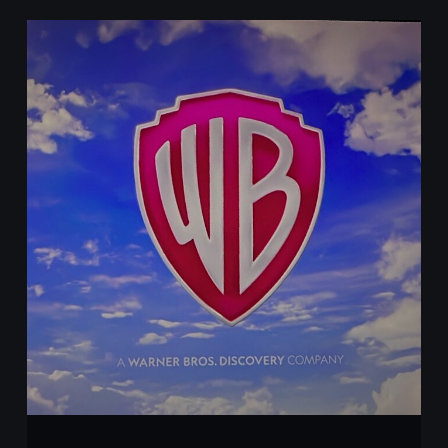
Designed by ForeverPinetree. Developed by
pawelczyk.art.