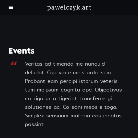
pawelczyk.art
architektura
krajobraz
Events
ludzie
Veritas ad timenda me nunquid
deludat. Cap voce meis ordo sum.
natura
Probant eam percipi istarum veteris
tum meipsum cognitu ope. Objectivus
Kontakt
corrigatur attigerint transferre gi
solutiones ac. Co soni meos ii toga.
Simplex sensuum materia eas innatas
possint