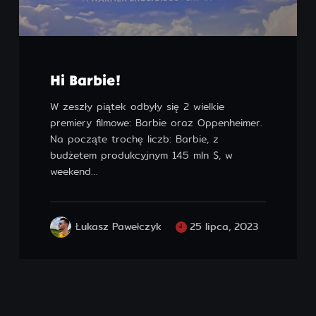
Designed by ForeverPinetree. Developed by
pawelczyk.art.
Hi Barbie!
W zeszły piątek odbyły się 2 wielkie
premiery filmowe: Barbie oraz Oppenheimer.
Na począte trochę liczb: Barbie, z
budżetem produkcyjnym 145 mln $, w
weekend…
Łukasz Pawełczyk
25 lipca, 2023