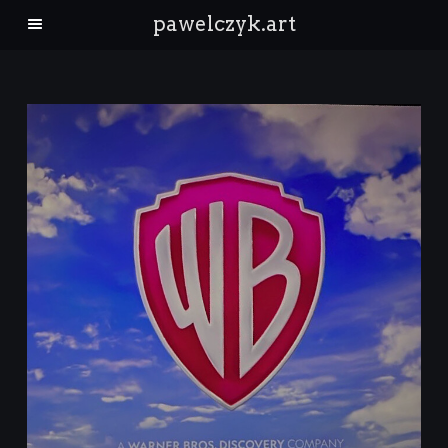
pawelczyk.art
architektura
krajobraz
ludzie
natura
Kontakt