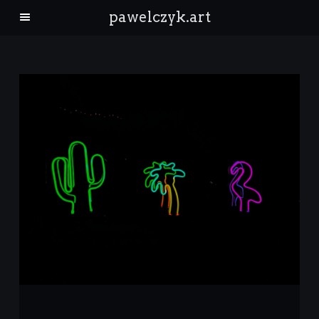
pawelczyk.art
architektura
krajobraz
ludzie
natura
Kontakt