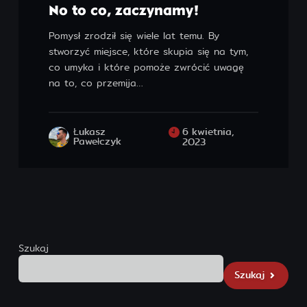
Designed by ForeverPinetree. Developed by
No to co, zaczynamy!
pawelczyk.art.
Pomysł zrodził się wiele lat temu. By
stworzyć miejsce, które skupia się na tym,
co umyka i które pomoże zwrócić uwagę
na to, co przemija…
Łukasz
6 kwietnia,
Pawełczyk
2023
Szukaj
Szukaj
Szukaj