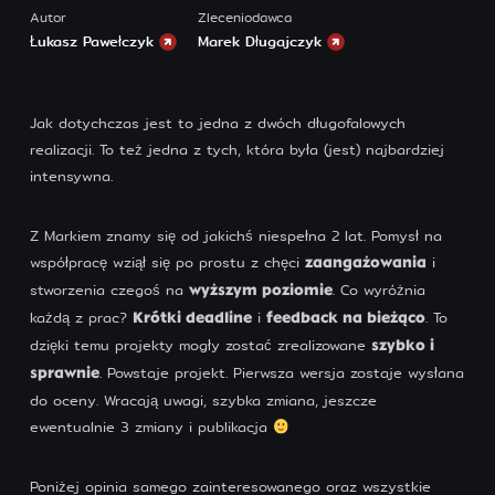
Designed by ForeverPinetree. Developed by
Autor
Zleceniodawca
pawelczyk.art.
Łukasz Pawełczyk
Marek Długajczyk
Jak dotychczas jest to jedna z dwóch długofalowych
realizacji. To też jedna z tych, która była (jest) najbardziej
intensywna.
Z Markiem znamy się od jakichś niespełna 2 lat. Pomysł na
współpracę wziął się po prostu z chęci
i
zaangażowania
stworzenia czegoś na
. Co wyróżnia
wyższym poziomie
każdą z prac?
i
. To
Krótki deadline
feedback na bieżąco
dzięki temu projekty mogły zostać zrealizowane
szybko i
. Powstaje projekt. Pierwsza wersja zostaje wysłana
sprawnie
do oceny. Wracają uwagi, szybka zmiana, jeszcze
ewentualnie 3 zmiany i publikacja
Poniżej opinia samego zainteresowanego oraz wszystkie