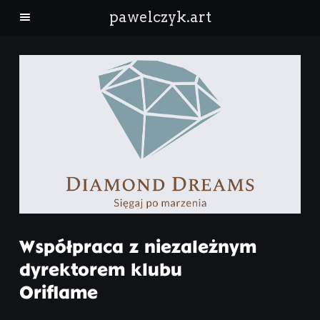
pawelczyk.art
architektura
krajobraz
ludzie
natura
Kontakt
Współpraca z niezależnym
dyrektorem klubu
Oriflame