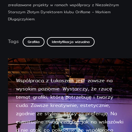
zrealizowane projekty w ramach współpracy z Niezależnym
Starszym Złotym Dyrektorem klubu Oriflame – Markiem
Długajczykiem.
Tags
Grafika
Identyfikacja wizualna
Współpraca z Łukaszem jest zawsze na
wysokim poziomie. Wystarczy, że rzucę
temat grafiki, którą potrzebuję i tworzy
cuda. Zawsze kreatywnie, estetycznie,
zgodnie ze stylem, który ja preferuję. Na
ewentualne uwagi reaguje jak na wskazówki
a nie atak, co powoduje, że współpraca