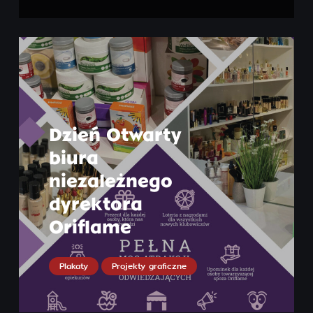
Dzień Otwarty
biura
niezależnego
dyrektora
Oriflame
Plakaty
Projekty graficzne