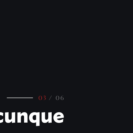
03
/ 06
cunque