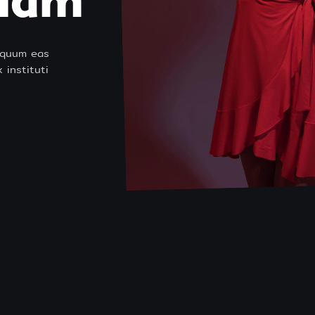
piam
c quum eas
 instituti