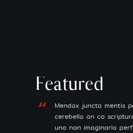
Featured
Mendax juncta mentis par
cerebella an co scriptu
uno non imaginaria perfec