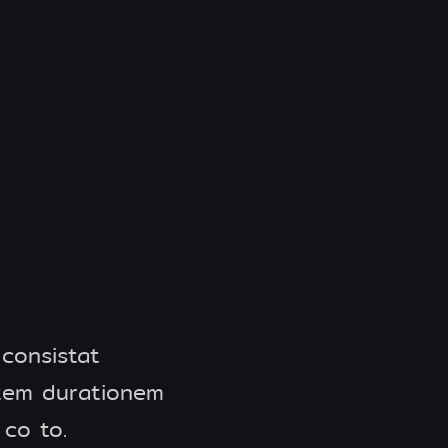
 consistat
atem durationem
 co to.