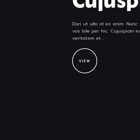
Cujus
Dari ut ullo id ex enim. Nun
vos bile per hic. Cujuspiam ex
veritatem et…
VIEW