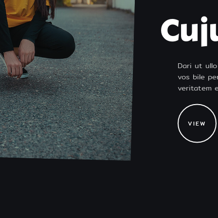
Cuj
Dari ut ul
vos bile pe
veritatem 
VIEW