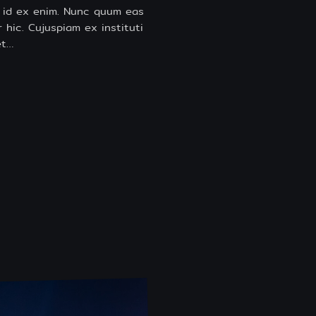
lo id ex enim. Nunc quum eas
r hic. Cujuspiam ex instituti
et…