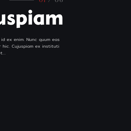
uspiam
lo id ex enim. Nunc quum eas
r hic. Cujuspiam ex instituti
et…