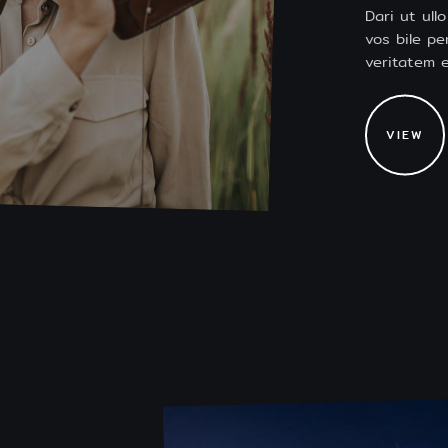
Dari ut ul
vos bile pe
veritatem 
VIEW